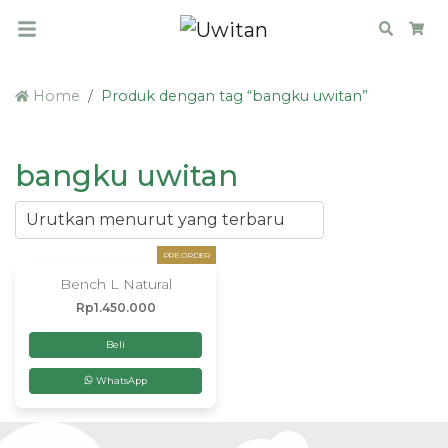
Search
Car
Home
Produk dengan tag “bangku uwitan”
bangku uwitan
PRE ORDER
Bench L Natural
Rp
1.450.000
Beli
WhatsApp