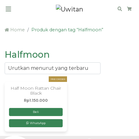
Search
Car
Home
Produk dengan tag “Halfmoon”
Halfmoon
PRE ORDER
Half Moon Rattan Chair
Black
Rp
1.150.000
Beli
WhatsApp