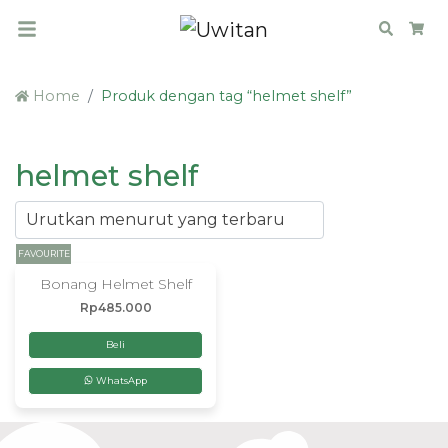
Search
Car
Home
Produk dengan tag “helmet shelf”
helmet shelf
FAVOURITE
Bonang Helmet Shelf
Rp
485.000
Beli
WhatsApp