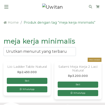
Search
Car
Home
Produk dengan tag “meja kerja minimalis”
meja kerja minimalis
PRE ORDER
Lio Ladder Table Natural
Salami Meja Kerja 2 Laci
Natural
Rp
2.450.000
Rp
3.200.000
Beli
Beli
WhatsApp
WhatsApp