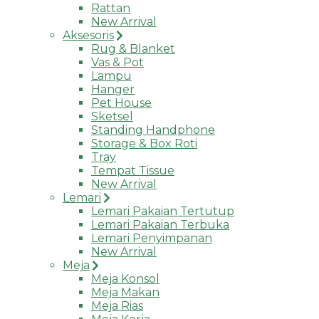
Rattan
New Arrival
Aksesoris
Rug & Blanket
Vas & Pot
Lampu
Hanger
Pet House
Sketsel
Standing Handphone
Storage & Box Roti
Tray
Tempat Tissue
New Arrival
Lemari
Lemari Pakaian Tertutup
Lemari Pakaian Terbuka
Lemari Penyimpanan
New Arrival
Meja
Meja Konsol
Meja Makan
Meja Rias