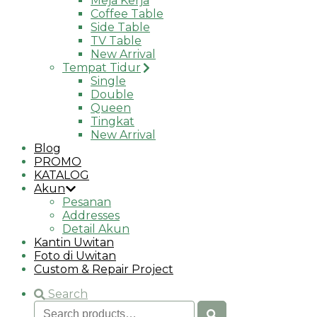
Meja Kerja
Coffee Table
Side Table
TV Table
New Arrival
Tempat Tidur
Single
Double
Queen
Tingkat
New Arrival
Blog
PROMO
KATALOG
Akun
Pesanan
Addresses
Detail Akun
Kantin Uwitan
Foto di Uwitan
Custom & Repair Project
Search