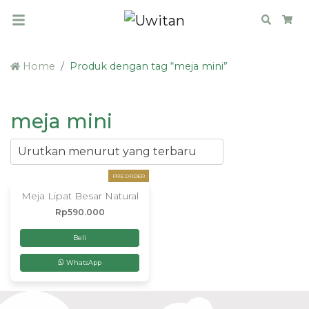
Search
Car
Home
Produk dengan tag “meja mini”
meja mini
PRE ORDER
Meja Lipat Besar Natural
Rp
590.000
Beli
WhatsApp