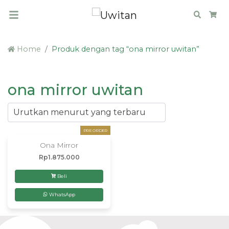
Search
Car
Home
Produk dengan tag “ona mirror uwitan”
ona mirror uwitan
PRE ORDER
Ona Mirror
Rp
1.875.000
Beli
WhatsApp