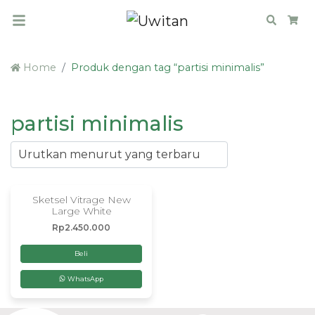
Search
Car
Home
Produk dengan tag “partisi minimalis”
partisi minimalis
Sketsel Vitrage New
Large White
Rp
2.450.000
Beli
WhatsApp