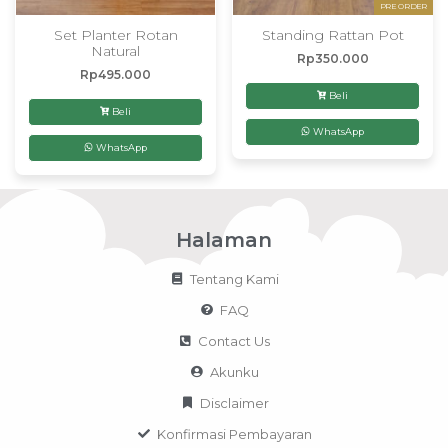
PRE ORDER
Set Planter Rotan
Standing Rattan Pot
Natural
Rp
350.000
Rp
495.000
Beli
Beli
WhatsApp
WhatsApp
Halaman
Tentang Kami
FAQ
Contact Us
Akunku
Disclaimer
Konfirmasi Pembayaran