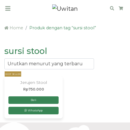
Search
Car
Home
Produk dengan tag “sursi stool”
sursi stool
BEST SELLER
Jerujen Stool
Rp
750.000
Beli
WhatsApp