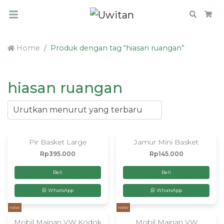
Search
Car
Home
Produk dengan tag “hiasan ruangan”
hiasan ruangan
Pir Basket Large
Jamur Mini Basket
Rp
395.000
Rp
145.000
Beli
Beli
WhatsApp
WhatsApp
NEW
NEW
Mobil Mainan VW Kodok
Mobil Mainan VW