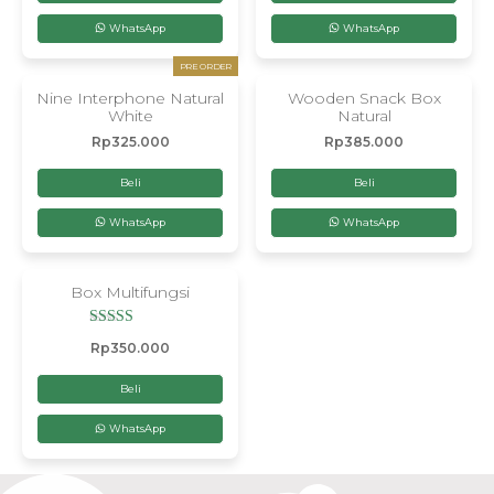
WhatsApp
WhatsApp
PRE ORDER
Nine Interphone Natural
Wooden Snack Box
White
Natural
Rp
325.000
Rp
385.000
Beli
Beli
WhatsApp
WhatsApp
Box Multifungsi
Dinilai
Rp
350.000
5.00
dari 5
Beli
WhatsApp