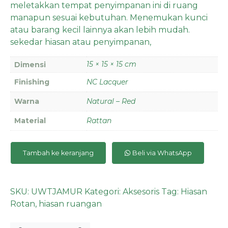
meletakkan tempat penyimpanan ini di ruang
manapun sesuai kebutuhan. Menemukan kunci
atau barang kecil lainnya akan lebih mudah.
sekedar hiasan atau penyimpanan,
15 × 15 × 15 cm
Dimensi
Finishing
NC Lacquer
Warna
Natural – Red
Material
Rattan
Tambah ke keranjang
Beli via WhatsApp
SKU:
UWTJAMUR
Kategori:
Aksesoris
Tag:
Hiasan
Rotan
,
hiasan ruangan