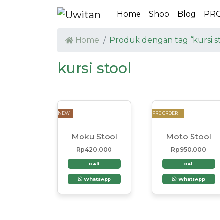
Home
Shop
Blog
PR
Home
Produk dengan tag “kursi st
kursi stool
NEW
PRE ORDER
Moku Stool
Moto Stool
Rp
420.000
Rp
950.000
Beli
Beli
WhatsApp
WhatsApp