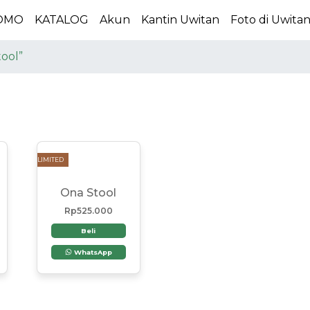
OMO
KATALOG
Akun
Kantin Uwitan
Foto di Uwita
ool”
LIMITED
Ona Stool
Rp
525.000
Beli
WhatsApp