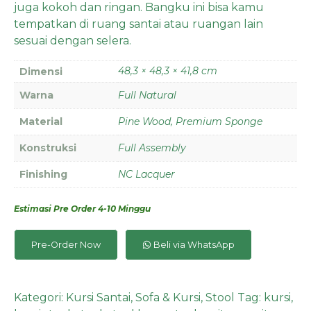
juga kokoh dan ringan. Bangku ini bisa kamu
tempatkan di ruang santai atau ruangan lain
sesuai dengan selera.
48,3 × 48,3 × 41,8 cm
Dimensi
Warna
Full Natural
Material
Pine Wood, Premium Sponge
Konstruksi
Full Assembly
Finishing
NC Lacquer
Estimasi Pre Order 4-10 Minggu
Pre-Order Now
Beli via WhatsApp
Kategori:
Kursi Santai
,
Sofa & Kursi
,
Stool
Tag:
kursi
,