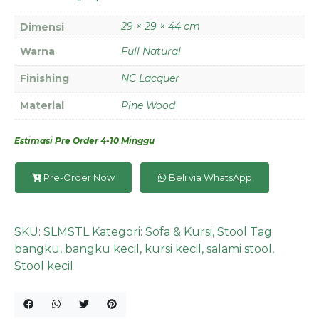
29 × 29 × 44 cm
Dimensi
Warna
Full Natural
Finishing
NC Lacquer
Material
Pine Wood
Estimasi Pre Order 4-10 Minggu
Pre-Order Now
Beli via WhatsApp
SKU:
SLMSTL
Kategori:
Sofa & Kursi
,
Stool
Tag:
bangku
,
bangku kecil
,
kursi kecil
,
salami stool
,
Stool kecil