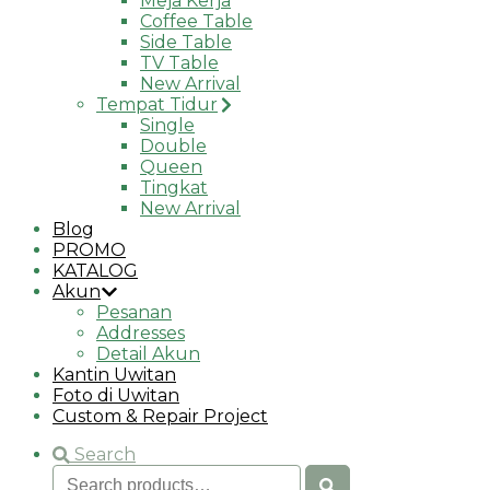
Meja Kerja
Coffee Table
Side Table
TV Table
New Arrival
Tempat Tidur
Single
Double
Queen
Tingkat
New Arrival
Blog
PROMO
KATALOG
Akun
Pesanan
Addresses
Detail Akun
Kantin Uwitan
Foto di Uwitan
Custom & Repair Project
Search