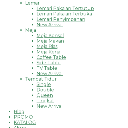
Lemari
Lemari Pakaian Tertutup
Lemari Pakaian Terbuka
Lemari Penyimpanan
New Arrival
Meja
Meja Konsol
Meja Makan
Meja Rias
Meja Kerja
Coffee Table
Side Table
TV Table
New Arrival
Tempat Tidur
Single
Double
Queen
Tingkat
New Arrival
Blog
PROMO
KATALOG
Akun