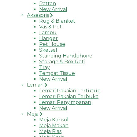
Rattan
New Arrival
Aksesoris
Rug & Blanket
Vas & Pot
Lampu
Hanger
Pet House
Sketsel
Standing Handphone
Storage & Box Roti
Tray
Tempat Tissue
New Arrival
Lemari
Lemari Pakaian Tertutup
Lemari Pakaian Terbuka
Lemari Penyimpanan
New Arrival
Meja
Meja Konsol
Meja Makan
Meja Rias