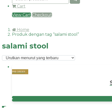
Cart
View Cart
Checkout
Home
Produk dengan tag “salami stool”
salami stool
PRE ORDER