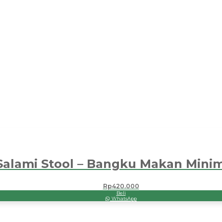
Salami Stool – Bangku Makan Minim
Rp
420.000
Beli
WhatsApp