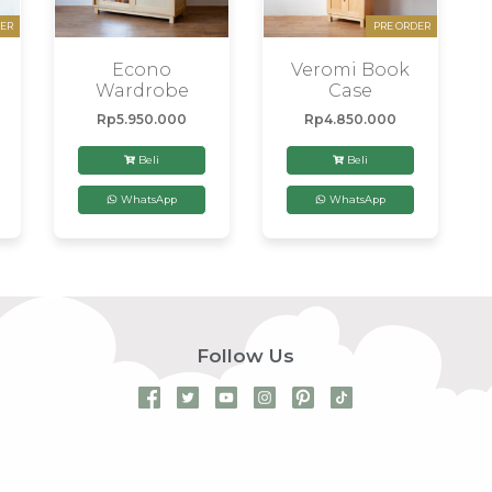
ER
PRE ORDER
Econo
Veromi Book
Wardrobe
Case
Rp
5.950.000
Rp
4.850.000
Beli
Beli
WhatsApp
WhatsApp
Follow Us