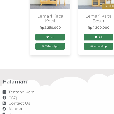
PRE ORD
Lemari Kaca
Lemari Kaca
Kecil
Besar
Rp
2.250.000
Rp
4.200.000
Beli
Beli
WhatsApp
WhatsApp
Halaman
Tentang Kami
FAQ
Contact Us
Akunku