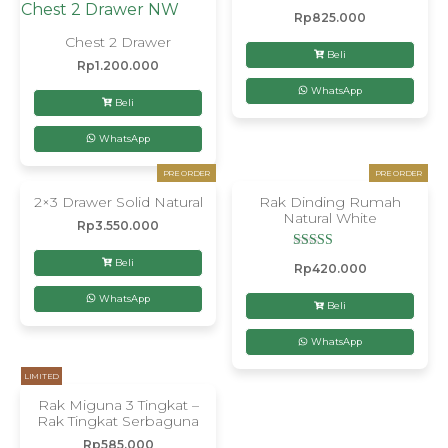
Rp
825.000
Chest 2 Drawer
Beli
Rp
1.200.000
WhatsApp
Beli
WhatsApp
PRE ORDER
PRE ORDER
2×3 Drawer Solid Natural
Rak Dinding Rumah
Natural White
Rp
3.550.000
Dinilai
Beli
Rp
420.000
5.00
dari 5
WhatsApp
Beli
WhatsApp
LIMITED
Rak Miguna 3 Tingkat –
Rak Tingkat Serbaguna
Rp
585.000