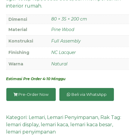
interior rumah.
80 × 35 × 200 cm
Dimensi
Material
Pine Wood
Konstruksi
Full Assembly
Finishing
NC Lacquer
Warna
Natural
Estimasi Pre Order 4-10 Minggu
Pre-Order Now
Beli via WhatsApp
Kategori:
Lemari
,
Lemari Penyimpanan
,
Rak
Tag:
lemari display
,
lemari kaca
,
lemari kaca besar
,
lemari penyimpanan