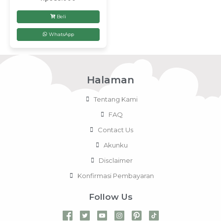
5.00
dari 5
Beli
WhatsApp
Halaman
Tentang Kami
FAQ
Contact Us
Akunku
Disclaimer
Konfirmasi Pembayaran
Follow Us