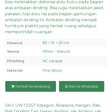
bisa meletakkan dekorasi atau buku pada bagian
atas ambalan dinding. Bisa juga meletakkan jaket,
pakaian, topi atau tas pada bagian gantungan
ambalan dinding ini. Ambalan dinding menjadi
furniture praktis yang hemat ruang sekaligus
memperindah ruangan.
80 × 15 × 20 cm
Dimensi
Warna
White – Natural
Finishing
NC Lacquer
Material
Pine Wood
Tambah ke keranjang
Beli via WhatsApp
SKU:
UWT0257
Kategori:
Aksesoris
,
Hanger
,
Rak
,
Rak Dinding
Tag:
hiasan dinding
,
rak dinding
,
rak