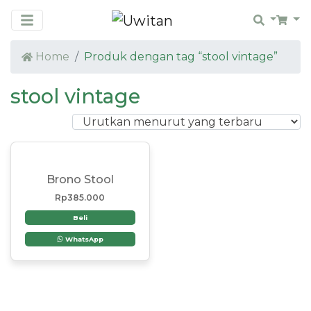
Search
Car
Home
Produk dengan tag “stool vintage”
stool vintage
Brono Stool
Rp
385.000
Beli
WhatsApp