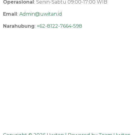
Operasional
: Senin-Sabtu 09:00-17:00 WIB
Email
:
Admin@uwitan.id
Narahubung
:
+62-8122-7664-598