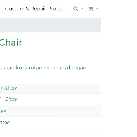
n
Custom & Repair Project
Search
Cart
Chair
akan kursi rotan minimalis dengan
 × 83 cm
 – Black
quer
attan