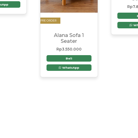
sApp
Rp
7.
PRE ORDER
Wh
Alana Sofa 1
Seater
Rp
3.550.000
Beli
WhatsApp