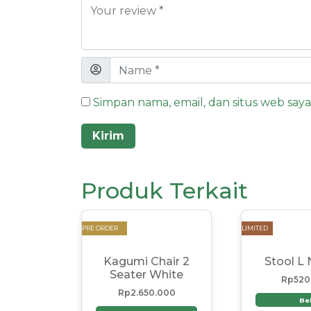
Simpan nama, email, dan situs web say
Produk Terkait
PRE ORDER
LIMITED
Kagumi Chair 2
Stool L 
Seater White
Rp
520
Rp
2.650.000
Bel