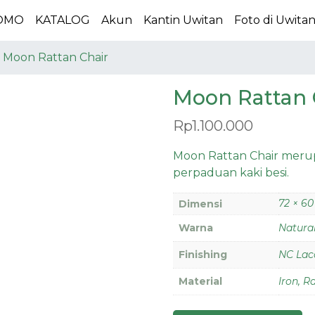
OMO
KATALOG
Akun
Kantin Uwitan
Foto di Uwita
Moon Rattan Chair
Moon Rattan 
Rp
1.100.000
Moon Rattan Chair merup
perpaduan kaki besi.
72 × 60
Dimensi
Warna
Natural
Finishing
NC Lac
Material
Iron, R