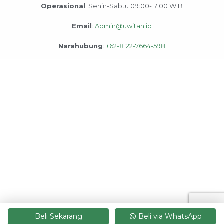
Operasional
: Senin-Sabtu 09:00-17:00 WIB
Email
:
Admin@uwitan.id
Narahubung
:
+62-8122-7664-598
Beli Sekarang
Beli via WhatsApp
Copyright © 2026 Uwitan | Powered by Team Uwitan