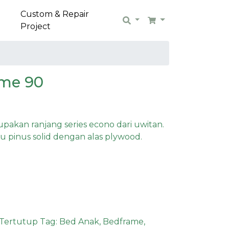
Custom & Repair
Search
Cart
Project
ame 90
akan ranjang series econo dari uwitan.
yu pinus solid dengan alas plywood.
 Tertutup
Tag:
Bed Anak
,
Bedframe
,