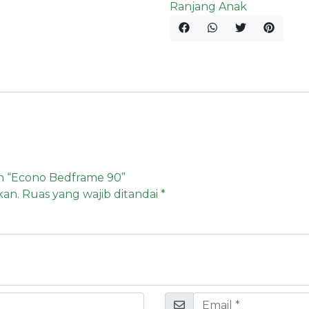
Ranjang Anak
n “Econo Bedframe 90”
kan.
Ruas yang wajib ditandai
*