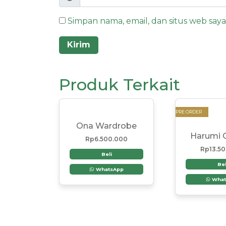
Simpan nama, email, dan situs web say
Produk Terkait
PRE ORDER
Ona Wardrobe
Harumi 
Rp
6.500.000
Rp
13.5
Beli
Bel
WhatsApp
What