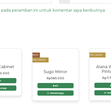
a pada peramban ini untuk komentar saya berikutnya.
NEW
PRE ORDER
PRE ORDER
Cabinet
Alana 
Pint
Sugo Mirror
00.000
Rp
7.
Rp
585.000
i
Beli
sApp
Wh
WhatsApp