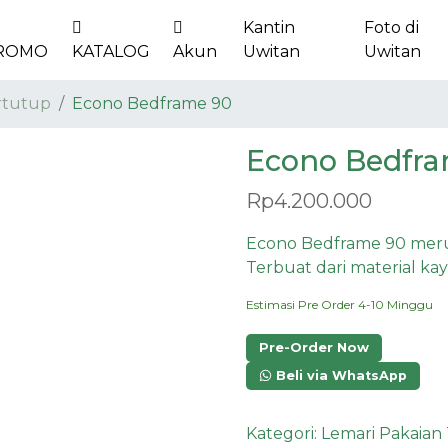
Kantin
Foto di
ROMO
KATALOG
Akun
Uwitan
Uwitan
rtutup
Econo Bedframe 90
Econo Bedfr
Rp
4.200.000
Econo Bedframe 90 merup
Terbuat dari material ka
Estimasi Pre Order 4-10 Minggu
Pre-Order Now
Beli via WhatsApp
Kategori:
Lemari Pakaian