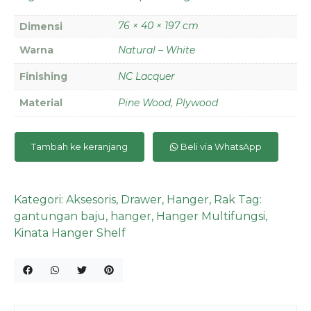
76 × 40 × 197 cm
Dimensi
Warna
Natural – White
Finishing
NC Lacquer
Material
Pine Wood, Plywood
Tambah ke keranjang
Beli via WhatsApp
Kategori:
Aksesoris
,
Drawer
,
Hanger
,
Rak
Tag:
gantungan baju
,
hanger
,
Hanger Multifungsi
,
Kinata Hanger Shelf