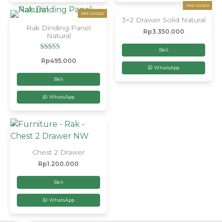
PRE ORDER
PRE ORDER
3×2 Drawer Solid Natural
Rak Dinding Panel
Rp
3.350.000
Natural
Beli
Dinilai
Rp
495.000
5.00
WhatsApp
dari 5
Beli
WhatsApp
Chest 2 Drawer
Rp
1.200.000
Beli
WhatsApp