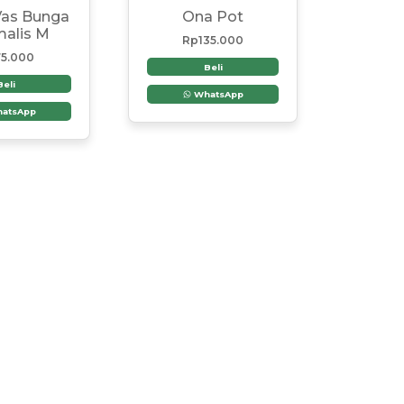
Vas Bunga
Ona Pot
malis M
Rp
135.000
5.000
Beli
Beli
WhatsApp
atsApp