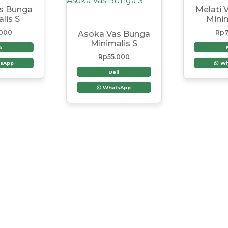
as Bunga
Melati 
lis S
Mini
.000
Rp
7
Asoka Vas Bunga
Minimalis S
i
Rp
55.000
sApp
Wh
Beli
WhatsApp