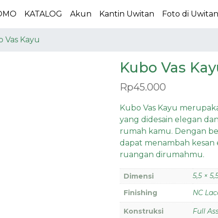
OMO
KATALOG
Akun
Kantin Uwitan
Foto di Uwita
 Vas Kayu
Kubo Vas Kay
Rp
45.000
Kubo Vas Kayu merupaka
yang didesain elegan dan
rumah kamu. Dengan ben
dapat menambah kesan e
ruangan dirumahmu.
5,5 × 5
Dimensi
Finishing
NC Lac
Konstruksi
Full A