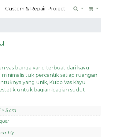
n
Custom & Repair Project
Search
Cart
u
n vas bunga yang terbuat dari kayu
 minimalis tuk percantik setiap ruangan
tuknya yang unik, Kubo Vas Kayu
stetik untuk bagian-bagian sudut
,5 × 5 cm
quer
ssembly