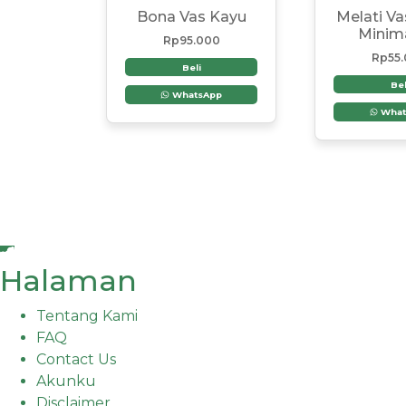
Bona Vas Kayu
Melati V
Minima
Rp
95.000
Rp
55
Beli
Bel
WhatsApp
What
Halaman
Tentang Kami
FAQ
Contact Us
Akunku
Disclaimer