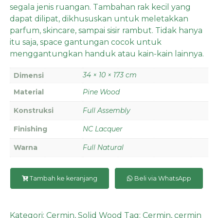
segala jenis ruangan. Tambahan rak kecil yang
dapat dilipat, dikhususkan untuk meletakkan
parfum, skincare, sampai sisir rambut. Tidak hanya
itu saja, space gantungan cocok untuk
menggantungkan handuk atau kain-kain lainnya.
34 × 10 × 173 cm
Dimensi
Material
Pine Wood
Konstruksi
Full Assembly
Finishing
NC Lacquer
Warna
Full Natural
Tambah ke keranjang
Beli via WhatsApp
Kategori:
Cermin
,
Solid Wood
Tag:
Cermin
,
cermin