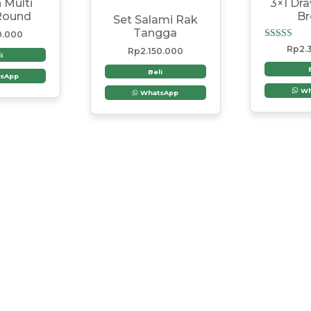
 Multi
3×1 Dra
Round
B
Set Salami Rak
Tangga
0.000
Dinilai
Rp
2.
Rp
2.150.000
i
5.00
dari 5
Beli
sApp
Wh
WhatsApp