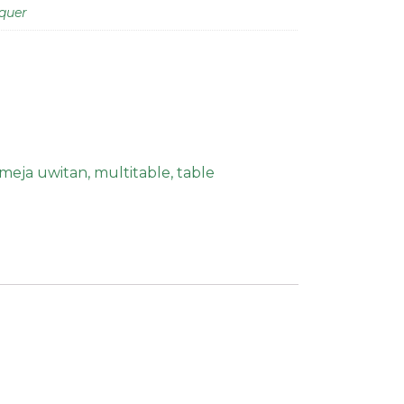
quer
meja uwitan
,
multitable
,
table