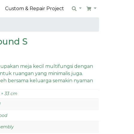
n
Custom & Repair Project
Search
Cart
ound S
upakan meja kecil multifungsi dengan
untuk ruangan yang minimalis juga.
eh bersama keluarga semakin nyaman
 × 33 cm
l
ood
ssembly