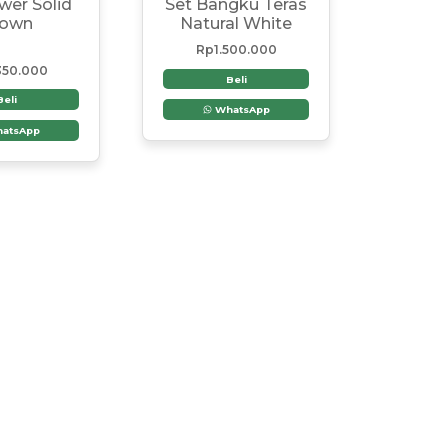
wer Solid
Set Bangku Teras
rown
Natural White
Rp
1.500.000
350.000
Beli
Beli
WhatsApp
atsApp