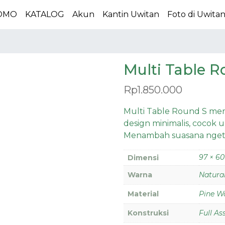
OMO
KATALOG
Akun
Kantin Uwitan
Foto di Uwita
Multi Table R
Rp
1.850.000
Multi Table Round S mer
design minimalis, cocok 
Menambah suasana nget
97 × 60
Dimensi
Warna
Natura
Material
Pine W
Konstruksi
Full A