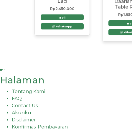
Laci
Daarish
Table 
Rp
2.450.000
Rp
1.95
Beli
Bel
WhatsApp
What
Halaman
Tentang Kami
FAQ
Contact Us
Akunku
Disclaimer
Konfirmasi Pembayaran