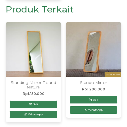
Produk Terkait
PRE ORDER
Standing Mirror Round
Stando Mirror
Natural
Rp
1.200.000
Rp
1.150.000
Beli
Beli
WhatsApp
WhatsApp