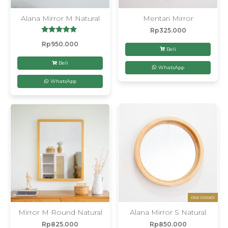
Alana Mirror M Natural
Mentari Mirror
Rp
325.000
Dinilai
Rp
950.000
5.00
Beli
dari 5
Beli
WhatsApp
WhatsApp
PRE ORDER
Mirror M Round Natural
Alana Mirror S Natural
Rp
825.000
Rp
850.000