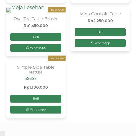
PRE ORDER
Mida Console Table
Oval Tea Table Brown
Rp
2.250.000
Rp
1.450.000
Beli
Beli
WhatsApp
WhatsApp
PRE ORDER
Simple Side Table
Natural
Dinilai
Rp
1.100.000
5.00
dari 5
Beli
WhatsApp