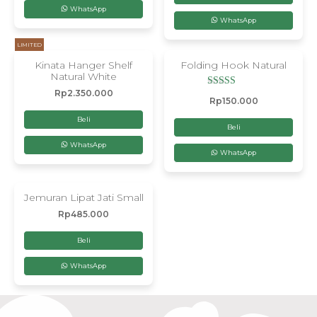
WhatsApp
WhatsApp
LIMITED
Kinata Hanger Shelf
Folding Hook Natural
Natural White
Rp
2.350.000
Dinilai
Rp
150.000
4.50
dari 5
Beli
Beli
WhatsApp
WhatsApp
Jemuran Lipat Jati Small
Rp
485.000
Beli
WhatsApp