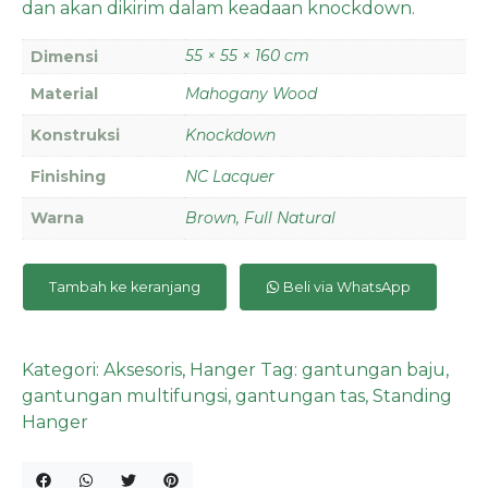
dan akan dikirim dalam keadaan knockdown.
55 × 55 × 160 cm
Dimensi
Material
Mahogany Wood
Konstruksi
Knockdown
Finishing
NC Lacquer
Warna
Brown, Full Natural
Tambah ke keranjang
Beli via WhatsApp
Kategori:
Aksesoris
,
Hanger
Tag:
gantungan baju
,
gantungan multifungsi
,
gantungan tas
,
Standing
Hanger