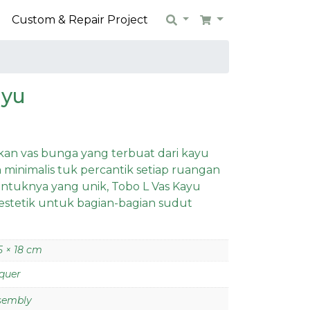
n
Custom & Repair Project
Search
Cart
ayu
an vas bunga yang terbuat dari kayu
 minimalis tuk percantik setiap ruangan
tuknya yang unik, Tobo L Vas Kayu
stetik untuk bagian-bagian sudut
,5 × 18 cm
quer
ssembly