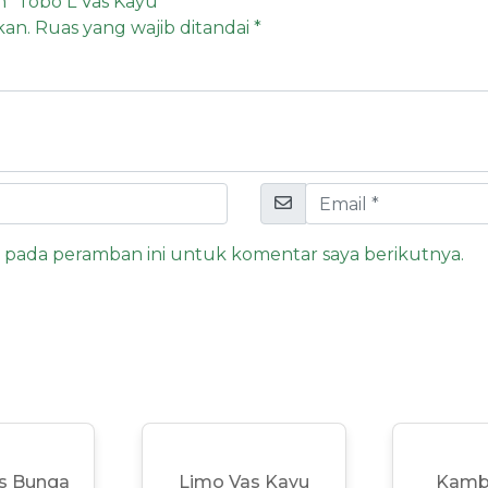
 “Tobo L Vas Kayu”
kan.
Ruas yang wajib ditandai
*
a pada peramban ini untuk komentar saya berikutnya.
as Bunga
Limo Vas Kayu
Kamb