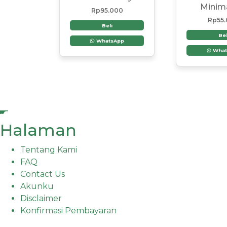
Minima
Rp
95.000
Rp
55
Beli
Bel
WhatsApp
What
Halaman
Tentang Kami
FAQ
Contact Us
Akunku
Disclaimer
Konfirmasi Pembayaran