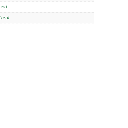
ood
tural