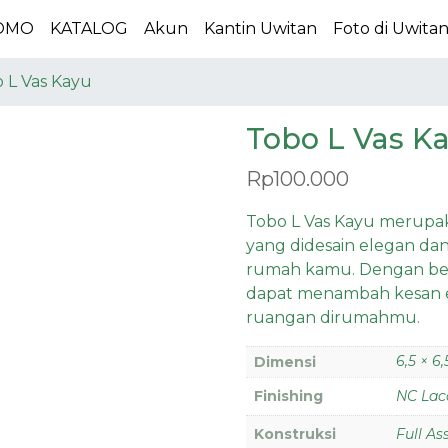
OMO
KATALOG
Akun
Kantin Uwitan
Foto di Uwita
 L Vas Kayu
Tobo L Vas K
Rp
100.000
Tobo L Vas Kayu merupak
yang didesain elegan dan
rumah kamu. Dengan ben
dapat menambah kesan e
ruangan dirumahmu.
6,5 × 6
Dimensi
Finishing
NC Lac
Konstruksi
Full A