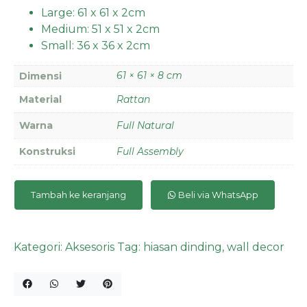
Large: 61 x 61 x 2cm
Medium: 51 x 51 x 2cm
Small: 36 x 36 x 2cm
61 × 61 × 8 cm
Dimensi
Material
Rattan
Warna
Full Natural
Konstruksi
Full Assembly
Tambah ke keranjang
Beli via WhatsApp
Kategori:
Aksesoris
Tag:
hiasan dinding
,
wall decor