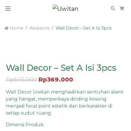
Search
Car
Home
Aksesoris
Wall Decor – Set A Isi 3pcs
SALE
Wall Decor – Set A Isi 3pcs
Rp
645.000
Rp
369.000
Wall Decor Uwitan menghadirkan sentuhan alami
yang hangat, memperkaya dinding kosong
menjadi focal point estetik dan berkarakter di
setiap sudut ruang.
Dimensi Produk: