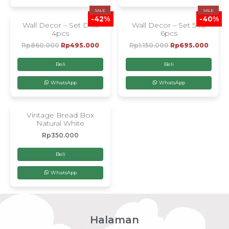
SALE
SALE
-42%
-40%
Wall Decor – Set D Isi
Wall Decor – Set 5 Isi
4pcs
6pcs
Rp
860.000
Rp
495.000
Rp
1.150.000
Rp
695.000
Beli
Beli
WhatsApp
WhatsApp
Vintage Bread Box
Natural White
Rp
350.000
Beli
WhatsApp
Halaman