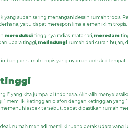
rsitek yang sudah sering menangani desain rumah tropi
derhana, yaitu dapat merespon lima elemen iklim tropis.
in
mereduksi
tingginya radiasi matahari,
meredam
ti
an udara tinggi,
melindungi
rumah dari curah hujan, 
timbangan rumah tropis yang nyaman untuk ditempati.
tinggi
il” yang kita jumpai di Indonesia. Alih-alih menyelesai
” memiliki ketinggian plafon dengan ketinggian yang “m
 memenuhi aspek tersebut, dapat dipastikan rumah menja
 ideal, rumah menjadi memiliki ruang gerak udara yang 