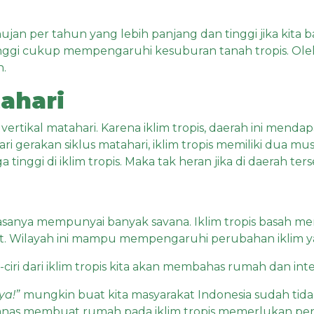
 hujan per tahun yang lebih panjang dan tinggi jika kita 
ggi cukup mempengaruhi kesuburan tanah tropis. Oleh 
n.
ahari
si vertikal matahari. Karena iklim tropis, daerah ini mend
ari gerakan siklus matahari, iklim tropis memiliki dua 
 tinggi di iklim tropis. Maka tak heran jika di daerah t
biasanya mempunyai banyak savana. Iklim tropis basah 
t. Wilayah ini mampu mempengaruhi perubahan iklim yan
-ciri dari iklim tropis kita akan membahas rumah dan inter
ya!”
mungkin buat kita masyarakat Indonesia sudah tida
panas membuat rumah pada iklim tropis memerlukan pe