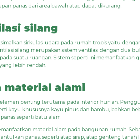
endapan panas dari area bawah atap dapat dikurangi.
lasi silang
imalkan sirkulasi udara pada rumah tropis yaitu denga
 Ventilasi silang merupakan sistem ventilasi dengan dua 
pada suatu ruangan. Sistem seperti ini memanfaatkan g
yang lebih rendah.
material alami
u elemen penting terutama pada interior hunian. Pengg
rti kayu khususnya
kayu pinus
dan bambu, bahkan bebe
anas seperti batu alam.
 memanfaatkan material alam pada bangunan rumah. Seba
ntulkan panas, seperti atap sirap, atap genteng tanah l