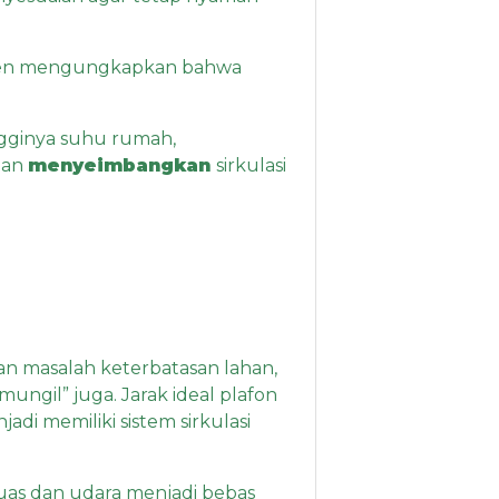
s. Ren mengungkapkan bahwa
ngginya suhu rumah,
dan
menyeimbangkan
sirkulasi
kan masalah keterbatasan lahan,
ungil” juga. Jarak ideal plafon
di memiliki sistem sirkulasi
luas dan udara menjadi bebas