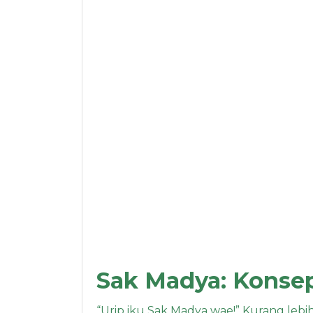
Sak Madya: Konsep
“Urip iku Sak Madya wae!” Kurang lebih