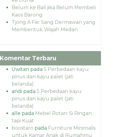
ke Dunia
Belum ke Bali jika Belum Membeli
Kaos Barong
Tjong A Fie: Sang Dermawan yang
Membentuk Wajah Medan
Komentar Terbaru
Uwitan
pada
5 Perbedaan kayu
pinus dan kayu palet (jati
belanda)
andi
pada
5 Perbedaan kayu
pinus dan kayu palet (jati
belanda)
alle
pada
Mebel Rotan: Si Ringan
tapi Kuat
boostaro
pada
Furniture Minimalis
untuk Kamar Anak di Rumahmu