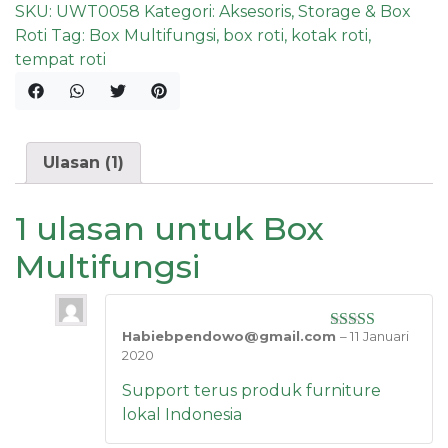
SKU:
UWT0058
Kategori:
Aksesoris
,
Storage & Box
Roti
Tag:
Box Multifungsi
,
box roti
,
kotak roti
,
tempat roti
Ulasan (1)
1 ulasan untuk
Box
Multifungsi
Habiebpendowo@gmail.com
–
11 Januari
Dinilai
5
dari
2020
5
Support terus produk furniture
lokal Indonesia