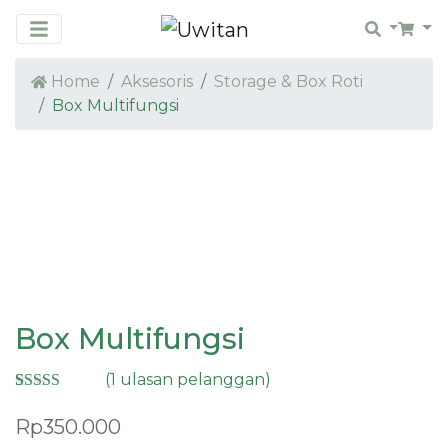
Search
Car
Home
Aksesoris
Storage & Box Roti
Box Multifungsi
Box Multifungsi
(
1
ulasan pelanggan)
Peringkat
1
5.00
dari 5
Rp
350.000
berdasarkan