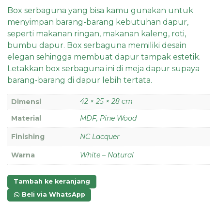
penilaian
pelanggan
Box serbaguna yang bisa kamu gunakan untuk
menyimpan barang-barang kebutuhan dapur,
seperti makanan ringan, makanan kaleng, roti,
bumbu dapur. Box serbaguna memiliki desain
elegan sehingga membuat dapur tampak estetik.
Letakkan box serbaguna ini di meja dapur supaya
barang-barang di dapur lebih tertata.
42 × 25 × 28 cm
Dimensi
Material
MDF, Pine Wood
Finishing
NC Lacquer
Warna
White – Natural
Tambah ke keranjang
Beli via WhatsApp