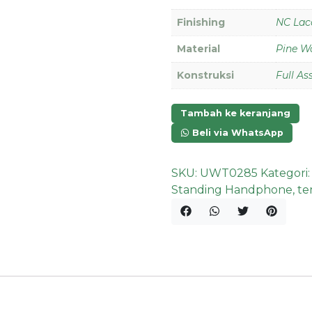
Finishing
NC Lac
Material
Pine W
Konstruksi
Full A
Tambah ke keranjang
Beli via WhatsApp
SKU:
UWT0285
Kategori
Standing Handphone
,
te