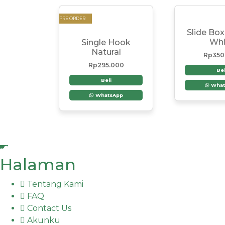
PRE ORDER
Slide Box
Whi
Single Hook
Natural
Rp
350
Rp
295.000
Bel
Beli
What
WhatsApp
Halaman
Tentang Kami
FAQ
Contact Us
Akunku