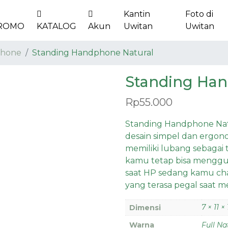
Kantin
Foto di
ROMO
KATALOG
Akun
Uwitan
Uwitan
phone
Standing Handphone Natural
Standing Han
Rp
55.000
Standing Handphone Nat
desain simpel dan ergon
memiliki lubang sebagai
kamu tetap bisa menggu
saat HP sedang kamu char
yang terasa pegal saat
7 × 11 ×
Dimensi
Warna
Full Na