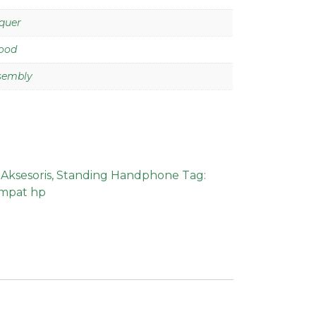
quer
ood
ssembly
:
Aksesoris
,
Standing Handphone
Tag:
mpat hp