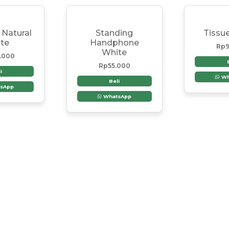
 Natural
Standing
Tissu
te
Handphone
Rp
9
White
.000
Rp
55.000
i
Wh
Beli
sApp
WhatsApp