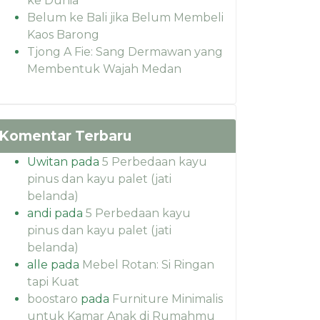
ke Dunia
Belum ke Bali jika Belum Membeli
Kaos Barong
Tjong A Fie: Sang Dermawan yang
Membentuk Wajah Medan
Komentar Terbaru
Uwitan
pada
5 Perbedaan kayu
pinus dan kayu palet (jati
belanda)
andi
pada
5 Perbedaan kayu
pinus dan kayu palet (jati
belanda)
alle
pada
Mebel Rotan: Si Ringan
tapi Kuat
boostaro
pada
Furniture Minimalis
untuk Kamar Anak di Rumahmu