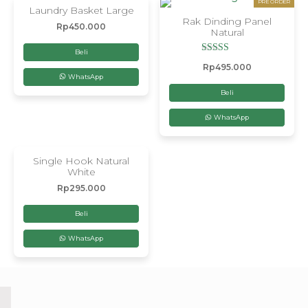
PRE ORDER
Laundry Basket Large
Rak Dinding Panel
Rp
450.000
Natural
Beli
Dinilai
Rp
495.000
5.00
WhatsApp
dari 5
Beli
WhatsApp
Single Hook Natural
White
Rp
295.000
Beli
WhatsApp