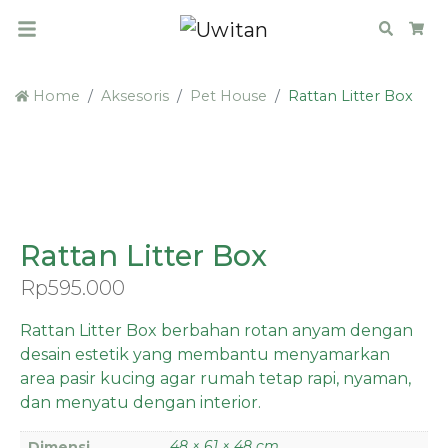
Search
Car
Home
Aksesoris
Pet House
Rattan Litter Box
PRE ORDER
Rattan Litter Box
Rp
595.000
Rattan Litter Box berbahan rotan anyam dengan
desain estetik yang membantu menyamarkan
area pasir kucing agar rumah tetap rapi, nyaman,
dan menyatu dengan interior.
48 × 61 × 48 cm
Dimensi