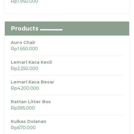
Rp
1.950.000
Dinilai
5.00
dari 5
Products
Auro Chair
Rp
1.650.000
Lemari Kaca Kecil
Rp
2.250.000
Lemari Kaca Besar
Rp
4.200.000
Rattan Litter Box
Rp
595.000
Kulkas Dolanan
Rp
670.000