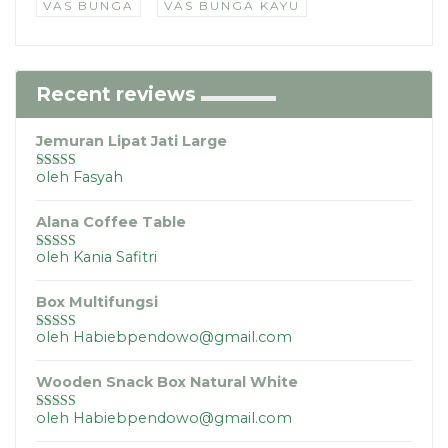
VAS BUNGA
VAS BUNGA KAYU
Recent reviews
Jemuran Lipat Jati Large
oleh Fasyah
Dinilai
5
dari
5
Alana Coffee Table
oleh Kania Safitri
Dinilai
5
dari
5
Box Multifungsi
oleh Habiebpendowo@gmail.com
Dinilai
5
dari
5
Wooden Snack Box Natural White
oleh Habiebpendowo@gmail.com
Dinilai
5
dari
5