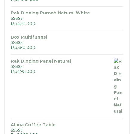
Dinilai
5.00
dari 5
Rak Dinding Rumah Natural White
Rp
420.000
Dinilai
5.00
dari 5
Box Multifungsi
Rp
350.000
Dinilai
5.00
dari 5
Rak Dinding Panel Natural
Rp
495.000
Dinilai
5.00
dari 5
Alana Coffee Table