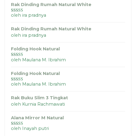
Rak Dinding Rumah Natural White
oleh ira pradnya
Dinilai
5
dari
5
Rak Dinding Rumah Natural White
oleh ira pradnya
Folding Hook Natural
oleh Maulana M. Ibrahim
Dinilai
5
dari
5
Folding Hook Natural
oleh Maulana M. Ibrahim
Dinilai
4
dari 5
Rak Buku Slim 3 Tingkat
oleh Kurnia Rachmawati
Alana Mirror M Natural
oleh Inayah putri
Dinilai
5
dari
5