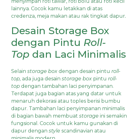
menyimpan roti tawar,
roti bolu atau roti kecil
lainnya. Cocok kamu letakkan di atas
credenza, meja makan atau rak tingkat dapur
.
Desain Storage Box
dengan Pintu
Roll-
Top
dan Laci Minimalis
Selain
storage box
dengan desain pintu
roll-
top,
ada juga desain
storage box
pintu
roll-
top
dengan tambahan laci penyimpanan.
Terdapat juga bagian atas yang datar untuk
menaruh dekorasi atau toples berisi bumbu
dapur. Tambahan laci penyimpanan minimalis
di bagian bawah membuat
storage
ini semakin
fungsional. Cocok untuk kamu gunakan di
dapur dengan
style
scandinavian atau
minimalis modern.