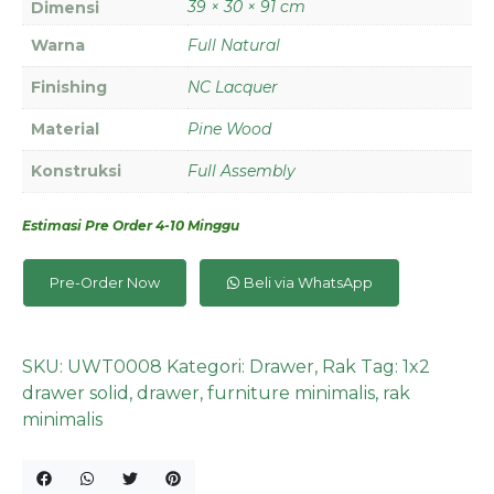
39 × 30 × 91 cm
Dimensi
Warna
Full Natural
Finishing
NC Lacquer
Material
Pine Wood
Konstruksi
Full Assembly
Estimasi Pre Order 4-10 Minggu
Pre-Order Now
Beli via WhatsApp
SKU:
UWT0008
Kategori:
Drawer
,
Rak
Tag:
1x2
drawer solid
,
drawer
,
furniture minimalis
,
rak
minimalis