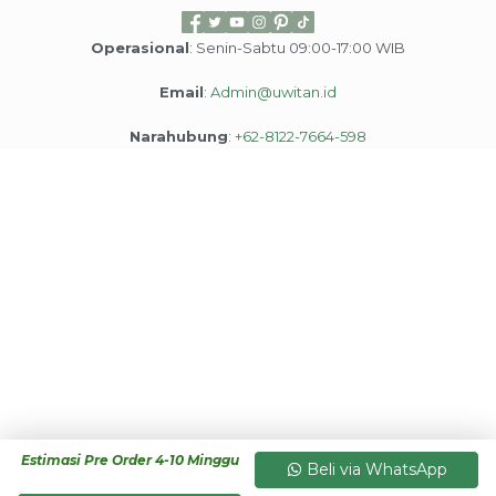
Operasional
: Senin-Sabtu 09:00-17:00 WIB
Email
:
Admin@uwitan.id
Narahubung
:
+62-8122-7664-598
Estimasi Pre Order 4-10 Minggu
Beli via WhatsApp
Copyright © 2026 Uwitan | Powered by Team Uwitan