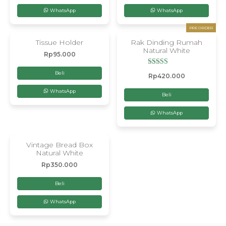
WhatsApp
WhatsApp
PRE ORDER
Tissue Holder
Rak Dinding Rumah
Natural White
Rp
95.000
Dinilai
Beli
Rp
420.000
5.00
dari 5
WhatsApp
Beli
WhatsApp
Vintage Bread Box
Natural White
Rp
350.000
Beli
WhatsApp