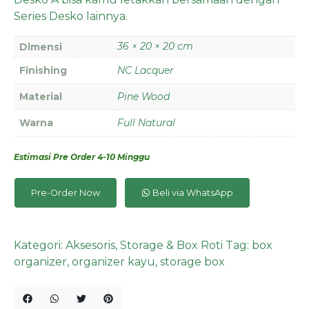
Series Desko lainnya.
36 × 20 × 20 cm
Dimensi
Finishing
NC Lacquer
Material
Pine Wood
Warna
Full Natural
Estimasi Pre Order 4-10 Minggu
Pre-Order Now
Beli via WhatsApp
Kategori:
Aksesoris
,
Storage & Box Roti
Tag:
box
organizer
,
organizer kayu
,
storage box