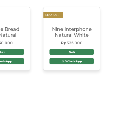
PRE ORDER
ge Bread
Nine Interphone
Natural
Natural White
50.000
Rp
325.000
Beli
Beli
atsApp
WhatsApp