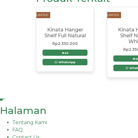
LIMITED
LIMITED
Kinata Hanger
Kinata 
Shelf Full Natural
Shelf N
Whi
Rp
2.350.000
Rp
2.35
Beli
Bel
WhatsApp
What
Halaman
Tentang Kami
FAQ
Contact Us