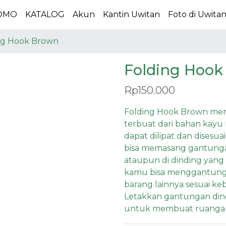
OMO
KATALOG
Akun
Kantin Uwitan
Foto di Uwita
ng Hook Brown
Folding Hook
Rp
150.000
Folding Hook Brown me
terbuat dari bahan kayu 
dapat dilipat dan dises
bisa memasang gantungan
ataupun di dinding yang
kamu bisa menggantungkan
barang lainnya sesuai ke
Letakkan gantungan dind
untuk membuat ruangan