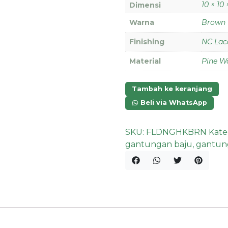
10 × 10
Dimensi
Warna
Brown
Finishing
NC Lac
Material
Pine W
Tambah ke keranjang
Beli via WhatsApp
SKU:
FLDNGHKBRN
Kate
gantungan baju
,
gantung