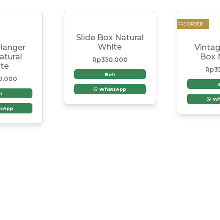
PRE ORDER
Slide Box Natural
White
Hanger
Vinta
atural
Box 
Rp
350.000
te
Rp
3
Beli
0.000
WhatsApp
i
Wh
sApp