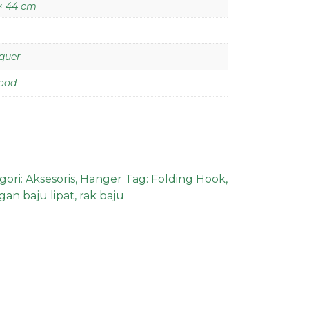
 × 44 cm
quer
ood
gori:
Aksesoris
,
Hanger
Tag:
Folding Hook
,
an baju lipat
,
rak baju