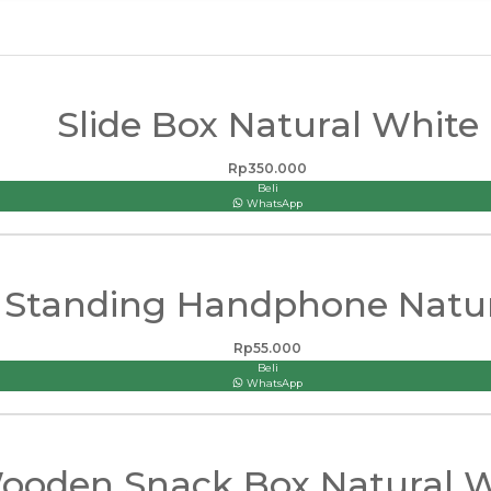
Slide Box Natural White
Rp
350.000
Beli
WhatsApp
Standing Handphone Natur
Rp
55.000
Beli
WhatsApp
ooden Snack Box Natural W