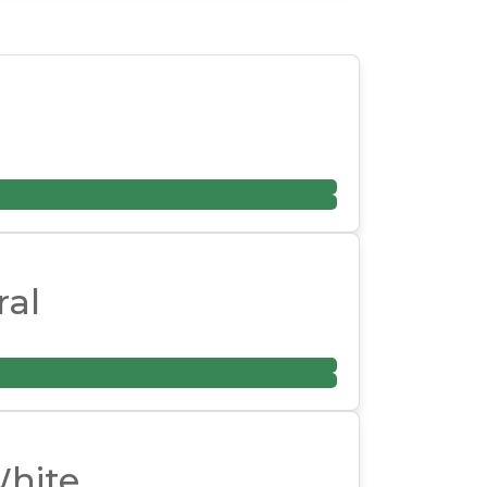
al
hite