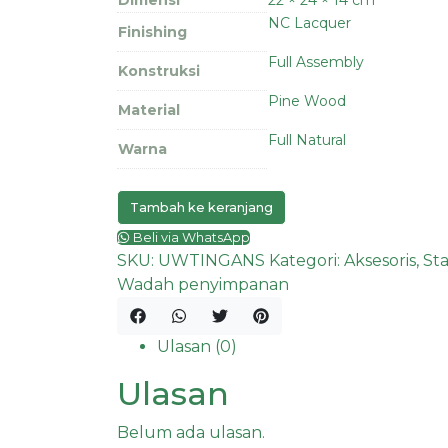
NC Lacquer
Finishing
Full Assembly
Konstruksi
Pine Wood
Material
Full Natural
Warna
Tambah ke keranjang
Beli via WhatsApp
SKU:
UWTINGANS
Kategori:
Aksesoris
,
St
Wadah penyimpanan
Ulasan (0)
Ulasan
Belum ada ulasan.