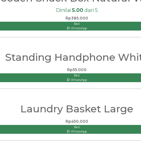
Dinilai
5.00
dari 5
Rp
385.000
Beli
WhatsApp
Standing Handphone Whi
Rp
55.000
Beli
WhatsApp
Laundry Basket Large
Rp
450.000
Beli
WhatsApp