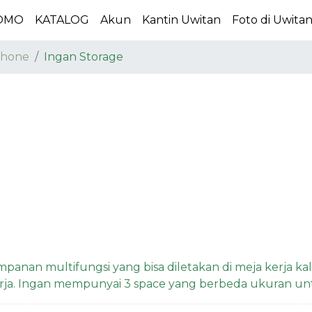
OMO
KATALOG
Akun
Kantin Uwitan
Foto di Uwita
phone
Ingan Storage
anan multifungsi yang bisa diletakan di meja kerja ka
rja. Ingan mempunyai 3 space yang berbeda ukuran un