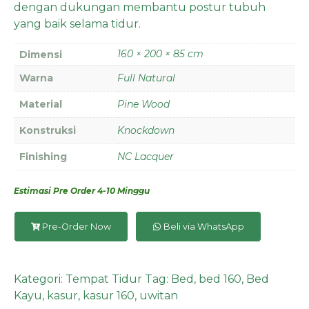
dengan dukungan membantu postur tubuh
yang baik selama tidur.
160 × 200 × 85 cm
Dimensi
Warna
Full Natural
Material
Pine Wood
Konstruksi
Knockdown
Finishing
NC Lacquer
Estimasi Pre Order 4-10 Minggu
Pre-Order Now
Beli via WhatsApp
Kategori:
Tempat Tidur
Tag:
Bed
,
bed 160
,
Bed
Kayu
,
kasur
,
kasur 160
,
uwitan