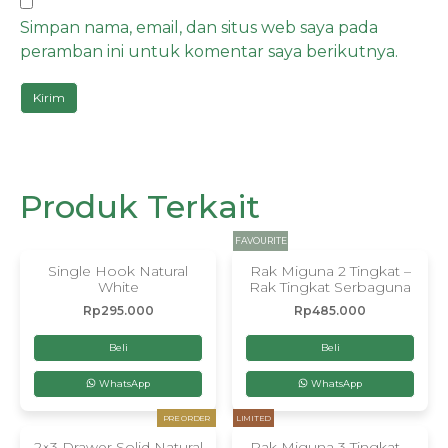
Simpan nama, email, dan situs web saya pada
peramban ini untuk komentar saya berikutnya.
Produk Terkait
FAVOURITE
Single Hook Natural
Rak Miguna 2 Tingkat –
White
Rak Tingkat Serbaguna
Rp
295.000
Rp
485.000
Beli
Beli
WhatsApp
WhatsApp
PRE ORDER
LIMITED
2×3 Drawer Solid Natural
Rak Miguna 3 Tingkat –