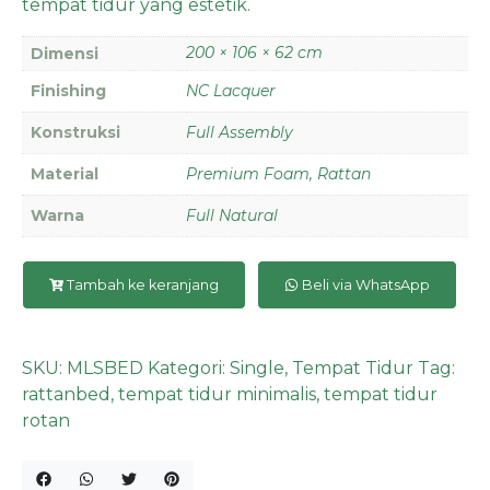
tempat tidur yang estetik.
200 × 106 × 62 cm
Dimensi
Finishing
NC Lacquer
Konstruksi
Full Assembly
Material
Premium Foam, Rattan
Warna
Full Natural
Tambah ke keranjang
Beli via WhatsApp
SKU:
MLSBED
Kategori:
Single
,
Tempat Tidur
Tag:
rattanbed
,
tempat tidur minimalis
,
tempat tidur
rotan