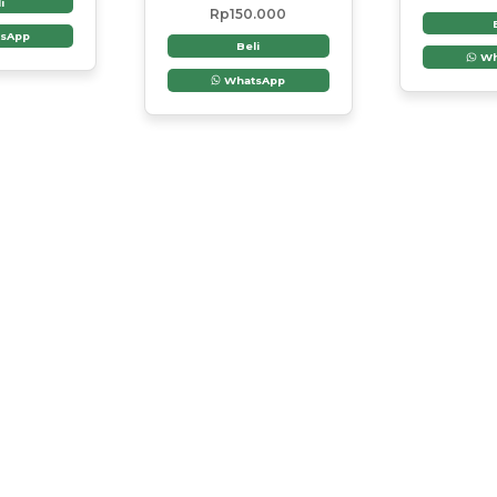
i
Dinilai
Rp
150.000
4.50
sApp
dari 5
Beli
Wh
WhatsApp