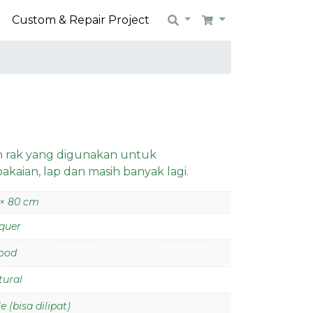
n
Custom & Repair Project
Search
Cart
 rak yang digunakan untuk
aian, lap dan masih banyak lagi.
 × 80 cm
quer
ood
tural
e (bisa dilipat)