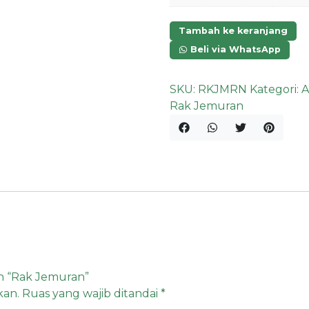
Tambah ke keranjang
Beli via WhatsApp
SKU:
RKJMRN
Kategori:
A
Rak Jemuran
n “Rak Jemuran”
kan.
Ruas yang wajib ditandai
*