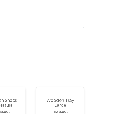
n Snack
Wooden Tray
Natural
Large
85.000
Rp
215.000