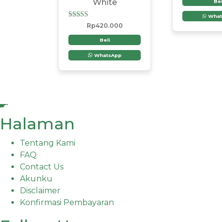
White
Bel
What
Dinilai
Rp
420.000
5.00
dari 5
Beli
WhatsApp
Halaman
Tentang Kami
FAQ
Contact Us
Akunku
Disclaimer
Konfirmasi Pembayaran