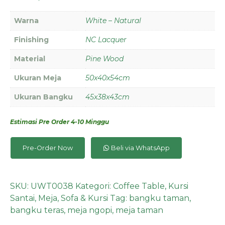
Warna
White – Natural
Finishing
NC Lacquer
Material
Pine Wood
Ukuran Meja
50x40x54cm
Ukuran Bangku
45x38x43cm
Estimasi Pre Order 4-10 Minggu
Pre-Order Now
Beli via WhatsApp
SKU:
UWT0038
Kategori:
Coffee Table
,
Kursi
Santai
,
Meja
,
Sofa & Kursi
Tag:
bangku taman
,
bangku teras
,
meja ngopi
,
meja taman