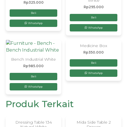
White
Rp
325.000
Rp
295.000
Beli
Beli
WhatsApp
WhatsApp
Medicine Box
Rp
350.000
Bench Industrial White
Beli
Rp
985.000
WhatsApp
Beli
WhatsApp
Produk Terkait
Dressing Table 134
Mida Side Table 2
Natural White
Drawer